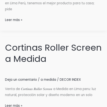
en Lima Perú, tenemos el mejor producto para tu casa;
pide
Cortinas
Leer más »
Roller
Hechas
a
la
Cortinas Roller Screen
Medida
a Medida
Deja un comentario
/
a medida
/
DECOR INDEX
Venta de 𝑪𝒐𝒓𝒕𝒊𝒏𝒂𝒔 𝑹𝒐𝒍𝒍𝒆𝒓 𝑺𝒄𝒓𝒆𝒆𝒏 a Medida en Lima peru: luz
natural, protección solar y diseño moderno en un solo
Cortinas
Leer más »