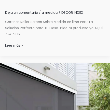
Deja un comentario
/
a medida
/
DECOR INDEX
Cortinas Roller Screen Sobre Medida en lima Peru: La
Solución Perfecta para Tu Casa Píde tu producto ya AQUÍ
☆⇒ 986
Cortinas
Leer más »
Roller
Screen
Sobre
Medida